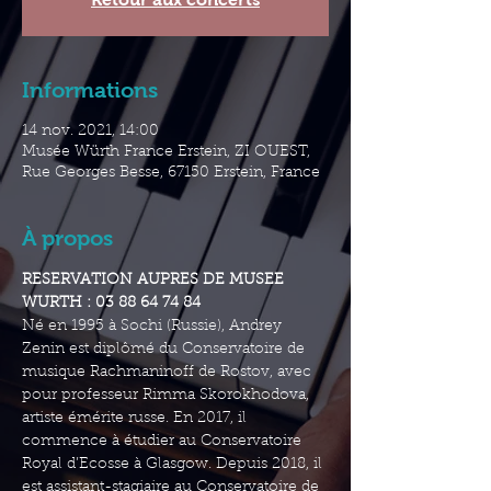
Informations
14 nov. 2021, 14:00
Musée Würth France Erstein, ZI OUEST,
Rue Georges Besse, 67150 Erstein, France
À propos
RESERVATION AUPRES DE MUSEE 
WURTH : 03 88 64 74 84 
Né en 1995 à Sochi (Russie), Andrey 
Zenin est diplômé du Conservatoire de 
musique Rachmaninoff de Rostov, avec 
pour professeur Rimma Skorokhodova, 
artiste émérite russe. En 2017, il 
commence à étudier au Conservatoire 
Royal d’Ecosse à Glasgow. Depuis 2018, il 
est assistant-stagiaire au Conservatoire de 