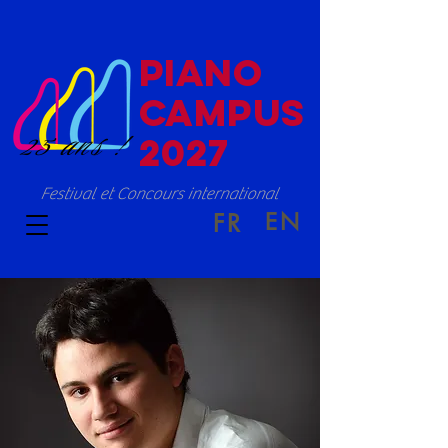
PIANO
CAMPUS
25 ans !
2027
Festival et Concours international
EN
FR