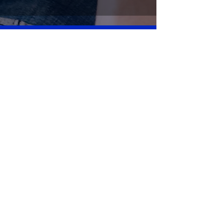
concerts@piano-campus.com
01 34 35 18 53
Horaires : Lundi > 14h / 18h
et du Mardi au Vendredi > 10h / 13h -
14h / 18h