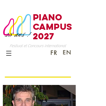
PIANO
CAMPUS
25 ans !
2027
Festival et Concours international
EN
FR
Les anciens lauréats Piano Campus