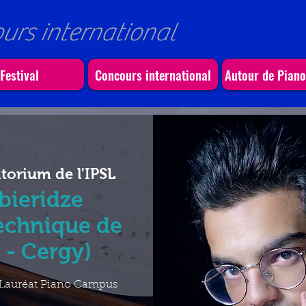
ours international
Festival
Concours international
Autour de Pian
torium de l'IPSL
bieridze
technique de
 - Cergy)
 Lauréat Piano Campus