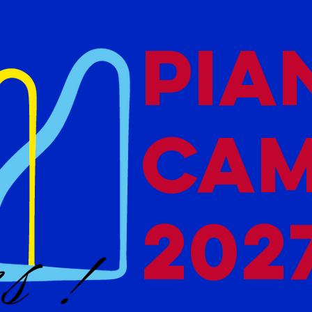
PIA
CA
202
s !