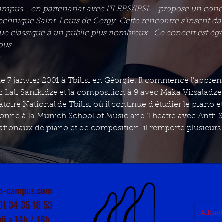
mpus - en partenariat avec l'ILEPS/IPSL - propose un conce
echnique Saint-Louis de Cergy. Cette rencontre s'inscrit da
e classique à un public plus nombreux.  Ce concert est ég
pus.
e
e 7 janvier 2001 à Tbilisi en Géorgie. Il commence l'apprent
ur Lali Sanikidze et la composition à 9 avec Maka Virsaladz
atoire National de Tbilisi où il continue d'étudier le piano 
tionne à la Munich School of Music and Theatre avec Antti Si
ationaux de piano et de composition, il remporte plusieurs 
o-campus.com
01 34 35 18 53
A.Kant
di > 14h / 18h