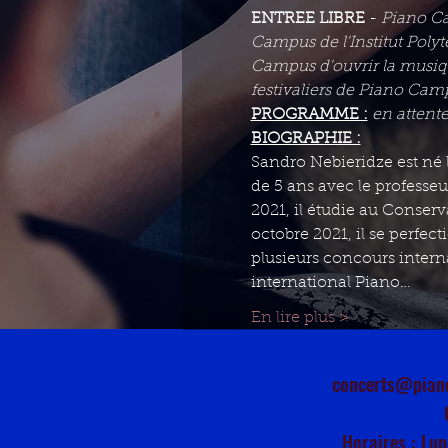
ENTREE LIBRE 
- 
Piano Ca
Campus de l'Institut Polyt
Campus d'ouvrir la musiqu
festivaliers de Piano Cam
PROGRAMME :
en attent
BIOGRAPHIE :
Sandro Nebieridze est né l
de 5 ans avec le professe
2021, il étudie au Conserv
octobre 2021, il se perfec
plusieurs concours intern
international Piano…
En lire plus >
concerts@pian
Horaires : Lun