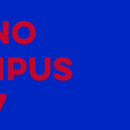
NO
MPUS
7