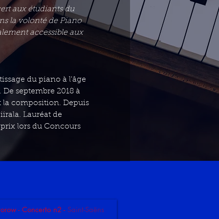
rt aux étudiants du 
ns la volonté de Piano 
alement accessible aux 
issage du piano à l'âge 
e. De septembre 2018 à 
et la composition. Depuis 
irala. Lauréat de 
prix lors du Concours 
orow - Concerto n2
-
Saint-Saëns