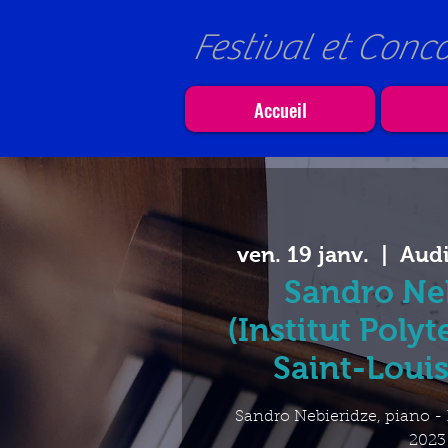
Festival et Conc
Accueil
ven. 19 janv.
  |  
Audi
Sandro Ne
(Institut Poly
Saint-Louis
Sandro Nebieridze, piano -
2023