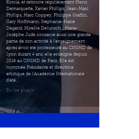
Korcia, et retrouve régulièrement Henri 
Demarquette, Xavier Phillips, Jean-Marc 
Phillips, Marc Coppey, Philippe Graffin, 
Gary Hoffmann, Stéphanie-Marie 
Degand, Mireille Delunsch… Marie-
Josèphe Jude consacre aussi une grande 
partie de son activité à l’enseignement : 
après avoir été professeure au CNSMD de 
Lyon durant 4 ans, elle enseigne depuis 
2016 au CNSMD de Paris. Elle est 
nommée Présidente et directrice 
artistique de l’Académie Internationale 
d’été…
En lire plus >
concerts@piano-campus.com