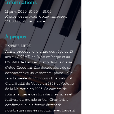
Informations
11 janv. 2020, 10:00 – 18:00
Maison des avocats, 6 Rue Taillepied,
95000 Pontoise, France
À propos
ENTREE LIBRE 
Artiste précoce, elle entre dès l’âge de 13 
ans au CNSMD de Lyon en harpe et au 
CNSMD de Paris en piano dans la classe 
d’Aldo Ciccolini. Elle décide alors de se 
consacrer exclusivement au piano : elle 
sera Lauréate du Concours International 
Clara Haskil de Vevey en 1989 et Victoire 
de la Musique en 1995. Sa carrière de 
soliste la mène dès lors dans les salles et 
festivals du monde entier. Chambriste 
confirmée, elle a formé durant de 
nombreuses années un duo avec Laurent 