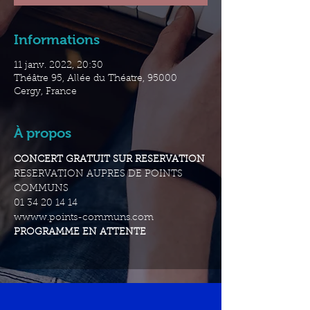
Informations
11 janv. 2022, 20:30
Théâtre 95, Allée du Théatre, 95000
Cergy, France
À propos
CONCERT GRATUIT SUR RESERVATION 
RESERVATION AUPRES DE POINTS 
COMMUNS
01 34 20 14 14
wwww.points-communs.com
PROGRAMME EN ATTENTE