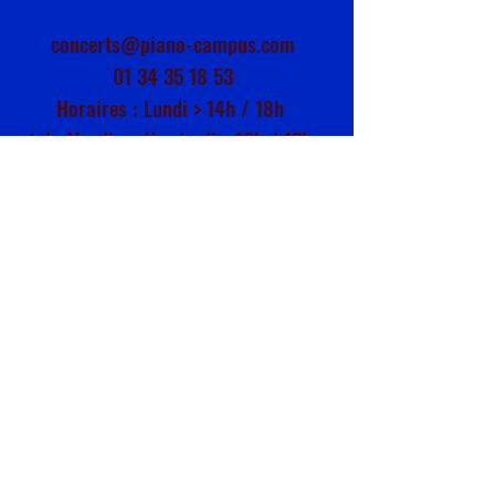
concerts@piano-campus.com
01 34 35 18 53
Horaires : Lundi > 14h / 18h
et du Mardi au Vendredi > 10h / 13h -
14h / 18h
SUIVEZ NOUS !