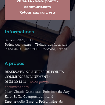
20 14 14 - www.points-
communs.com
Retour aux concerts
Informations
07 févr. 2021, 16:00
Points communs - Théâtre des Louvrais,
Place de la Paix, 95000 Pontoise, France
À propos
RESERVATIONS AUPRES DE POINTS 
COMMUNS UNIQUEMENT :
01 34 20 14 14 - 
www.points-
communs.com
Jean-Claude Casadesus, Président du Jury
Karol Beffa, Compositeur invité
Emmanuelle Gaume, Présentation du 