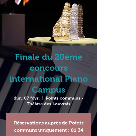
Finale du 20ème
concours
international Piano
Campus
dim. 07 févr.
  |  
Points communs -
Théâtre des Louvrais
Réservations auprès de Points
communs uniquement : 01 34