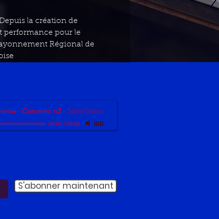
Depuis la création de 
et performance pour le 
 Rayonnement Régional de 
oise
orow - Concerto n2
-
Saint-Saëns
00:00
/
00:00
S'abonner maintenant