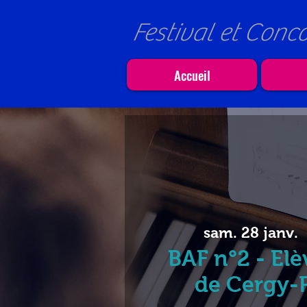
Festival et Conc
Accueil
sam. 28 janv.
  
BAF n°2 - El
de Cergy-