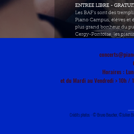
ENTREE LIBRE - GRATUI
Les BAF’s sont des trempli
Piano Campus, élèves et é
plus grand bonheur du pub
Cergy-Pontoise, les pianis
concerts@pian
Horaires : Lun
et du Mardi au Vendredi > 10h / 
Crédits photos - © Bruno Beucher, ©Julien B