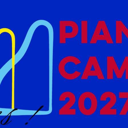
PIA
CA
202
s !