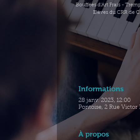
Bouffées d'Art Frais - Tre
Elèves du CRR de C
Informations
28 janv. 2023, 12:00
Pontoise, 2 Rue Victor
À propos