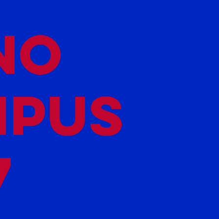
NO
MPUS
7