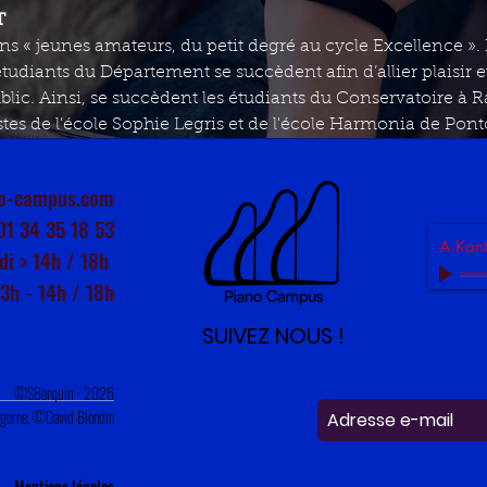
T
ns « jeunes amateurs, du petit degré au cycle Excellence ». 
tudiants du Département se succèdent afin d’allier plaisir 
lic. Ainsi, se succèdent les étudiants du Conservatoire à
tes de l’école Sophie Legris et de l'école Harmonia de Pont
o-campus.com
01 34 35 18 53
A.Kant
di > 14h / 18h
13h - 14h / 18h
SUIVEZ NOUS !
©SBerquin
- 2026
igorne, ©David Blondin
Mentions légales