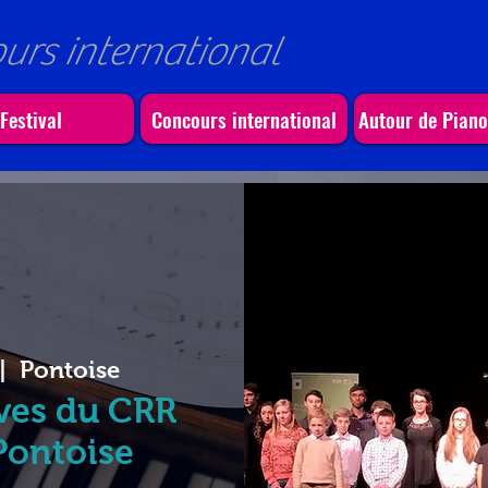
ours international
Festival
Concours international
Autour de Pian
|  
Pontoise
èves du CRR
Pontoise