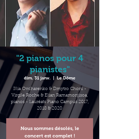
"2 pianos pour 4
pianistes"
dim. 31 janv.
  |  
Le Dôme
Illia Ovcharenko & Dmytro Choni -
Virgile Roche & Elian Ramamonjisoa,
pianos - Lauréats Piano Campus 2017,
2018 & 2020
Nous sommes désolés, le
concert est complet !