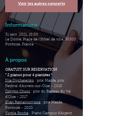
Voir les autres concerts
Informations
31 janv. 2021, 18:00
Le Dôme, Place de l'Hôtel de ville, 95300
Pontoise, France
À propos
GRATUIT SUR RESERVATION
" 2 pianos pour 4 pianistes "
Illia Ovcharenko
 : prix Mazda, prix 
Festival d'Auvers-sur-Oise - 2018
Dmytro Choni
 : prix du Barreau du Val 
d'Oise - 2017
Elian Ramamonjisoa
 : prix Mazda 
Pontoise - 2020
Virgile Roche
 : Piano Campus d'Argent, 