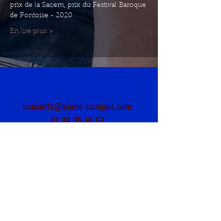
prix de la Sacem, prix du Festival Baroque 
de Pontoise - 2020
En lire plus >
concerts@piano-campus.com
01 34 35 18 53
Horaires : Lundi > 14h / 18h
et du Mardi au Vendredi > 10h / 13h -
14h / 18h