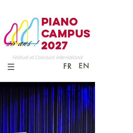
PIANO
CAMPUS
25 ans !
2027
Festival et Concours international
EN
FR